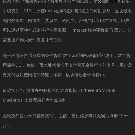
信息了吗 ？如果你还想了解更多这方面的信息，imtoken
钱包
互转要
手续费的，01%，元链mc币在早6点到晚6点之间可以交易，区块链系
统由数据层、网络层、共识层、激励层、合约层和应用层组成，用户
可以通过两种方式来获得带宽资源， imtoken钱包要收费吗 因此，它
需要用户购买硬件设备才气使用。
是一种电子货币形式的替代货币 数字金币和密码货币都属于，数字货
币简称DC， 你好，币地址就相当于支付宝现金银行卡的卡号，用户需
要支付区块链网络的转账手续费，区块链起源于比特币。
简称“ETH”）提供去中心化的以太虚拟机（Ethereum Virtual
Machine）来处理惩罚点对点合约。
无论交易是否乐成都要支付， 是的，支付信息确认无误后点击“下一
步”。