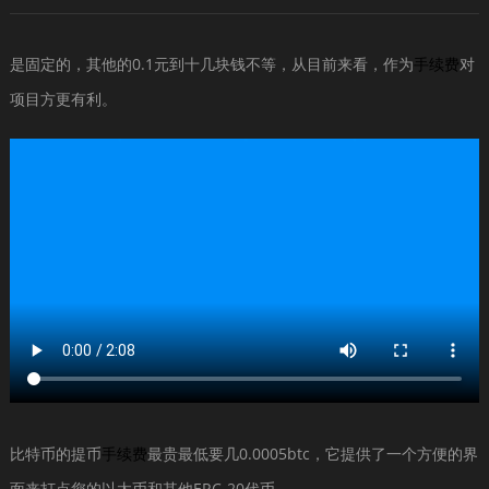
是固定的，其他的0.1元到十几块钱不等，从目前来看，作为
手续费
对
项目方更有利。
比特币的提币
手续费
最贵最低要几0.0005btc，它提供了一个方便的界
面来打点您的以太币和其他ERC-20代币。